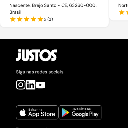
Nascente, Brejo Santo - CE, 63260-000,
Nort
Brasil
5
(
2
)
Siga nas redes sociais