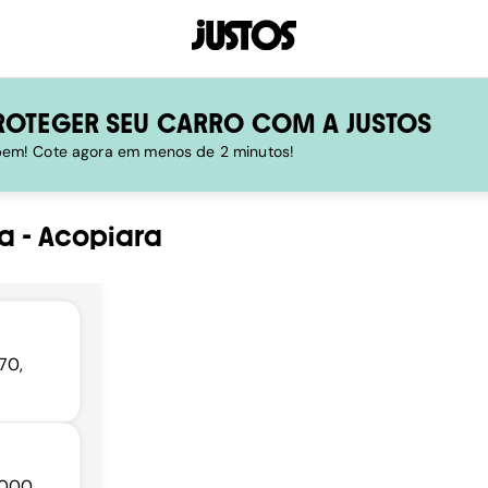
ROTEGER SEU CARRO COM A JUSTOS
 bem! Cote agora em menos de 2 minutos!
a
-
Acopiara
70,
-000,