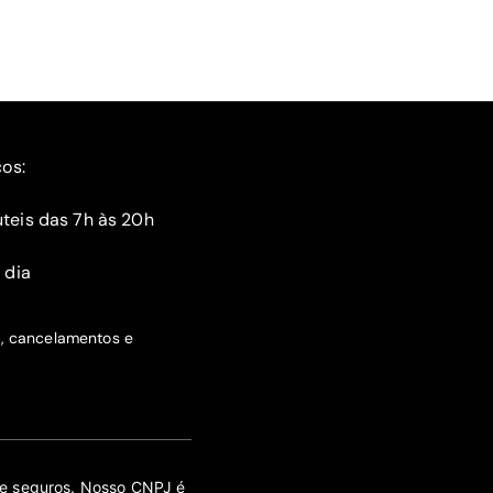
ços:
teis das 7h às 20h
 dia
s, cancelamentos e
 de seguros. Nosso CNPJ é