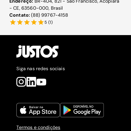
Endereço:
BR-404, 821 - São Francisco, Acopiara
- CE, 63560-000, Brasil
Contato:
(88) 99767-4158
5
(
1
)
Siga nas redes sociais
Termos e condições