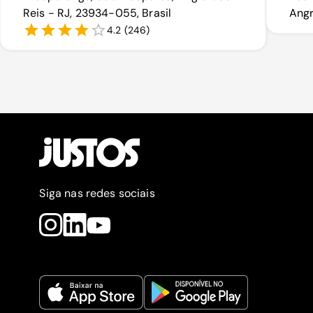
Reis - RJ, 23934-055, Brasil
Angr
4.2
(
246
)
Siga nas redes sociais