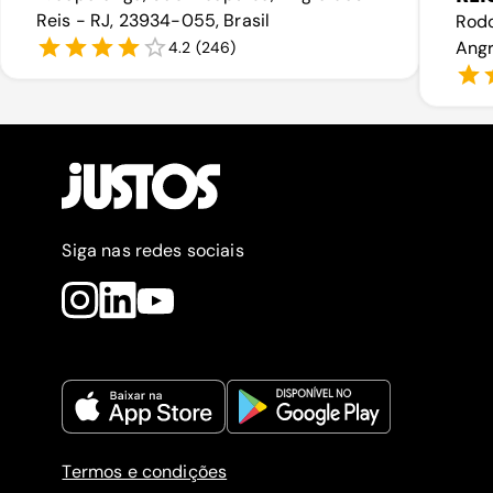
Reis - RJ, 23934-055, Brasil
Rodo
Angr
4.2
(
246
)
Siga nas redes sociais
Termos e condições