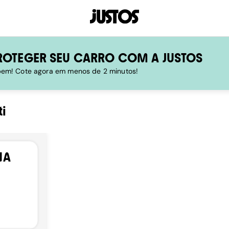
ROTEGER SEU CARRO COM A JUSTOS
 bem! Cote agora em menos de 2 minutos!
i
NA