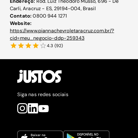
Endereço:
Rod. Luiz Theodoro Musso, 696 - De
Carli, Aracruz - ES, 29194-004, Brasil
Contato:
0800 944 1271
Website:
https://www.piannachevroletaracruz.com.br/?
cid=meu_negocio-ddp-259343
4.3
(
92
)
Siga nas redes sociais