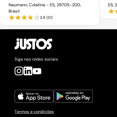
Naumann, Colatina - ES, 29705-200,
ES, 
Brasil
3.9
(
51
)
Siga nas redes sociais
Termos e condições