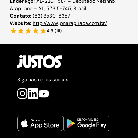
Endereço:
AL-220, 1584 - Deputado Nezinho,
Arapiraca - AL, 57315-745, Brasil
Contato:
(82) 3530-8357
Website:
http://www.jpnarapiraca.com.br/
4.5
(
111
)
Siga nas redes sociais