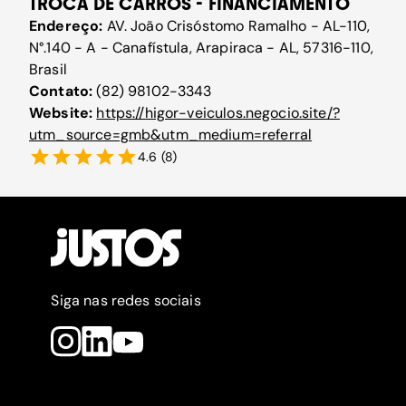
TROCA DE CARROS - FINANCIAMENTO
Endereço:
AV. João Crisóstomo Ramalho - AL-110,
N°.140 - A - Canafístula, Arapiraca - AL, 57316-110,
Brasil
Contato:
(82) 98102-3343
Website:
https://higor-veiculos.negocio.site/?
utm_source=gmb&utm_medium=referral
4.6
(
8
)
Siga nas redes sociais