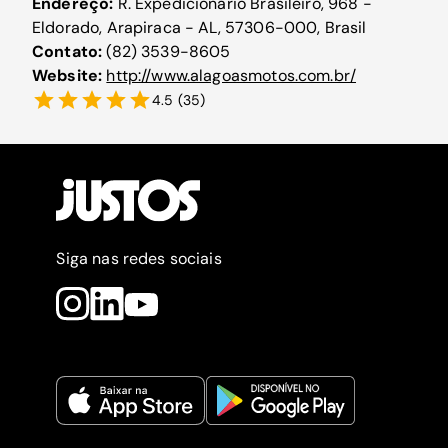
Endereço:
R. Expedicionário Brasileiro, 968 -
Eldorado, Arapiraca - AL, 57306-000, Brasil
Contato:
(82) 3539-8605
Website:
http://www.alagoasmotos.com.br/
4.5
(
35
)
Siga nas redes sociais