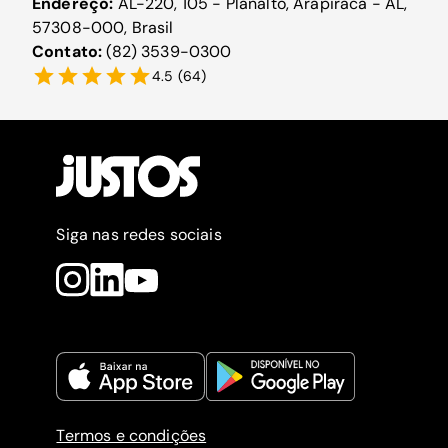
Endereço:
AL-220, 105 - Planalto, Arapiraca - AL,
57308-000, Brasil
Contato:
(82) 3539-0300
4.5
(
64
)
Siga nas redes sociais
Termos e condições