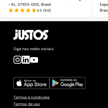
- AL, 57100-000, Brasil
Espe
Bras
4.5
(
103
)
Siga nas redes sociais
Termos e condições
Termos de uso