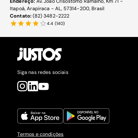
Endereço:
Av. João Crisóstomo Ramalho, Km 71 -
Itapoá, Arapiraca - AL, 57314-200, Brasil
Contato:
(82) 3482-2222
4.4
(
140
)
Siga nas redes sociais
Termos e condições