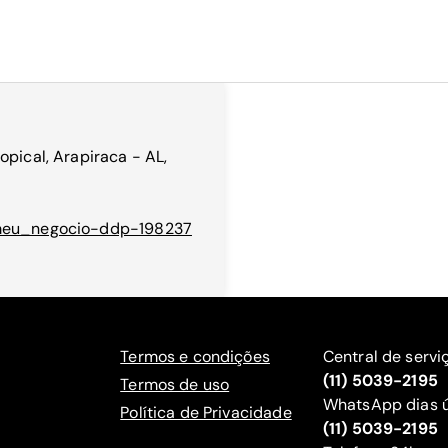
opical, Arapiraca - AL,
d=meu_negocio-ddp-198237
Termos e condições
Central de servi
(11) 5039-2195
Termos de uso
WhatsApp dias ú
Política de Privacidade
(11) 5039-2195