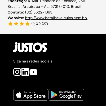
Endereço:
R. Mal. Deodoro da Fonseca, 256 -
Brasilia, Arapiraca - AL, 57313-010, Brasil
Contato:
(82) 3522-1363
Website:
http://www.batalhaveiculos.com.br/
3.9
(
27
)
Siga nas redes sociais