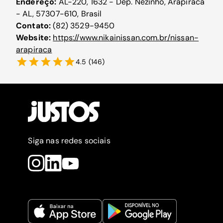
Endereço:
AL-220, 1632 - Dep. Nezinho, Arapiraca
- AL, 57307-610, Brasil
Contato:
(82) 3529-9450
Website:
https://www.nikainissan.com.br/nissan-
arapiraca
4.5
(
146
)
Siga nas redes sociais