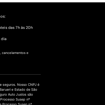
ços:
teis das 7h às 20h
 dia
s, cancelamentos e
 de seguros. Nosso CNPJ é
Barueri e Estado de São
guro Auto Justos são
 Processo Susep nº
e Processo Susep nº