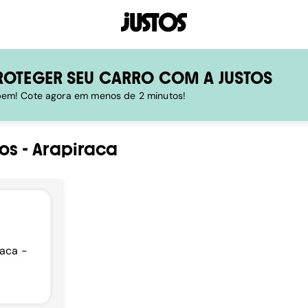
ROTEGER SEU CARRO COM A JUSTOS
 bem! Cote agora em menos de 2 minutos!
os
-
Arapiraca
raca -