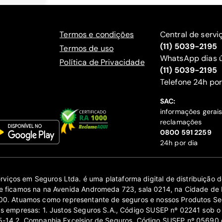
Termos e condições
Central de servi
(11) 5039-2195
Termos de uso
WhatsApp dias ú
Política de Privacidade
(11) 5039-2195
‍Telefone 24h por
SAC:
informações gerai
reclamações
‍0800 591 2259
24h por dia
erviços em Seguros Ltda. é uma plataforma digital de distribuição
 ficamos na na Avenida Andromeda 723, sala 0214, na Cidade de 
0. Atuamos como representante de seguros e nossos Produtos Se
as empresas: 1. Justos Seguros S.A., Código SUSEP nº 02241 sob o
14 2. Companhia Excelsior de Seguros, Código SUSEP nº 05690 