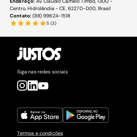
Endereço:
Av. Cláudio Camelo Timbó, 1300 -
Centro, Hidrolândia - CE, 62270-000, Brasil
Contato:
(88) 99624-1518
5
(
3
)
Siga nas redes sociais
Termos e condições