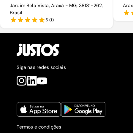
Jardim Bela Vista, Araxá - MG, 38181-262,
Arax
Brasil
5
(
1
)
Siga nas redes sociais
Termos e condições