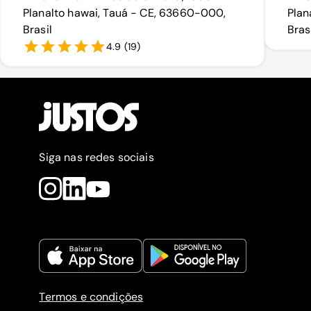
Planalto hawai, Tauá - CE, 63660-000,
Plan
Brasil
Bras
4.9
(
19
)
Siga nas redes sociais
Termos e condições