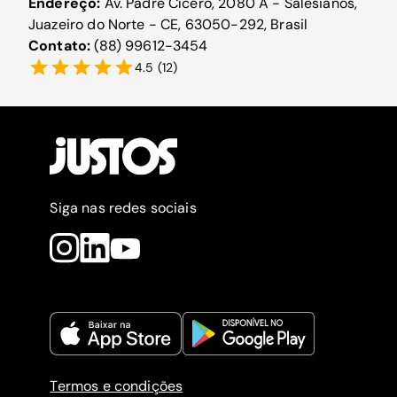
Endereço:
Av. Padre Cícero, 2080 A - Salesianos,
Juazeiro do Norte - CE, 63050-292, Brasil
Contato:
(88) 99612-3454
4.5
(
12
)
Siga nas redes sociais
Termos e condições