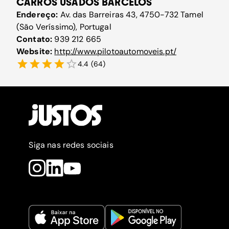
CARROS USADOS BARCELOS
Endereço:
Av. das Barreiras 43, 4750-732 Tamel
(São Veríssimo), Portugal
Contato:
939 212 665
Website:
http://www.pilotoautomoveis.pt/
4.4
(
64
)
Siga nas redes sociais