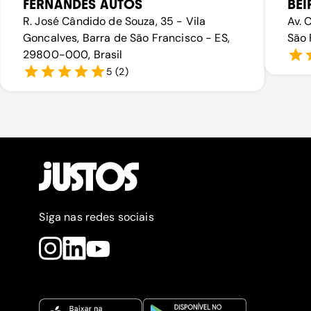
FERNANDES AUTOS
BEI
R. José Cândido de Souza, 35 - Vila
Av. 
Goncalves, Barra de São Francisco - ES,
São 
29800-000, Brasil
5
(
2
)
Siga nas redes sociais