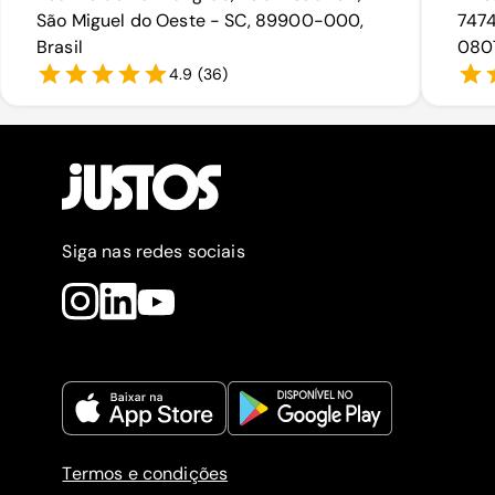
São Miguel do Oeste - SC, 89900-000,
7474
Brasil
0807
4.9
(
36
)
Siga nas redes sociais
Termos e condições