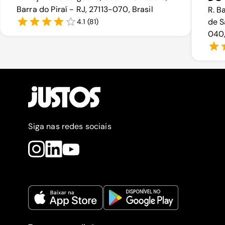
Barra do Piraí - RJ, 27113-070, Brasil
R. B
de S
4.1
(
81
)
040,
Siga nas redes sociais