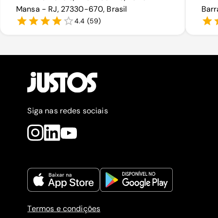
Mansa - RJ, 27330-670, Brasil
Barr
4.4
(
59
)
Siga nas redes sociais
Termos e condições