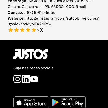
Endereço:
Av. João Rodrigues Alves, 240/250 -
Centro, Cajazeiras - PB, 58900-000, Brasil
Contato:
(83) 99112-5555
Website:
https://instagram.com/autopb_veiculos?
igshid=YmMyMTA2M2Y=
5
(
1
)
Siga nas redes sociais