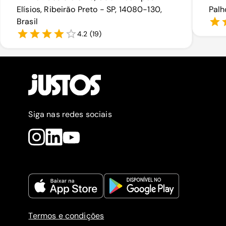
Elísios, Ribeirão Preto - SP, 14080-130,
Palh
Brasil
4.2
(
19
)
Siga nas redes sociais
Termos e condições