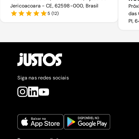
Jericoacoara - CE, 62598-000, Brasil
Próx
das 
5
(
12
)
PI, 
Siga nas redes sociais