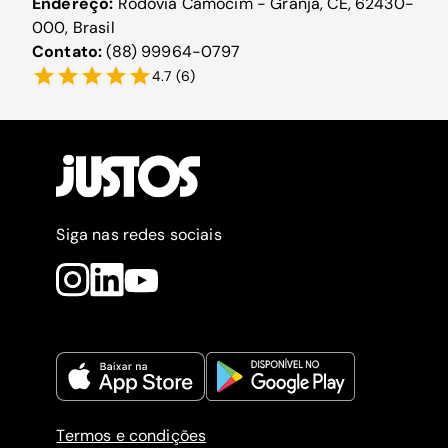
Endereço:
Rodovia Camocim - Granja, CE, 62430-
000, Brasil
Contato:
(88) 99964-0797
4.7
(
6
)
Siga nas redes sociais
Termos e condições