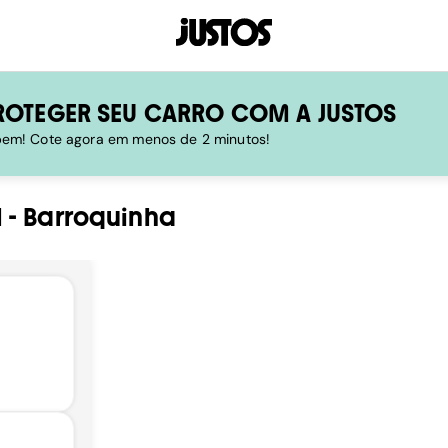
ROTEGER SEU CARRO COM A JUSTOS
 bem! Cote agora em menos de 2 minutos!
l
-
Barroquinha