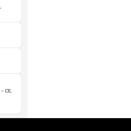
,
 - CE,