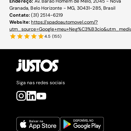
Endereço:
Av. Barão Homem de Melo, 2045 - Nova
Granada, Belo Horizonte - MG, 30431-285, Brasil
Contato:
(31) 2514-6219
Website:
https://spadoautomovel.com/?
utm_source=Google+meu+Neg%C3%B3cio&utm_medi
4.5
(
155
)
Siga nas redes sociais