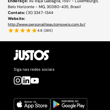
Endereço:
Av. Raja Gabáglia, 1597 - Luxemburgo,
Belo Horizonte - MG, 30380-435, Brasil
Contato:
(31) 3347-1344
Website:
http://www.personaliteautomoveis.com.br/
4.8
(
385
)
Siga nas redes sociais