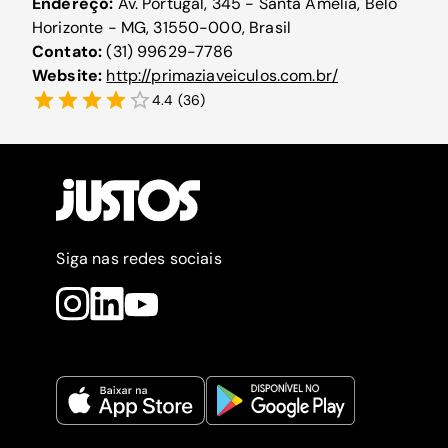
Endereço:
Av. Portugal, 345 - Santa Amelia, Belo
Horizonte - MG, 31550-000, Brasil
Contato:
(31) 99629-7786
Website:
http://primaziaveiculos.com.br/
4.4
(
36
)
Siga nas redes sociais