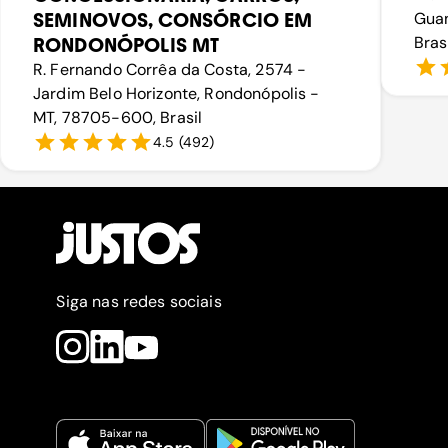
SEMINOVOS, CONSÓRCIO EM
Guan
Bras
RONDONÓPOLIS MT
R. Fernando Corrêa da Costa, 2574 -
Jardim Belo Horizonte, Rondonópolis -
MT, 78705-600, Brasil
4.5
(
492
)
Siga nas redes sociais