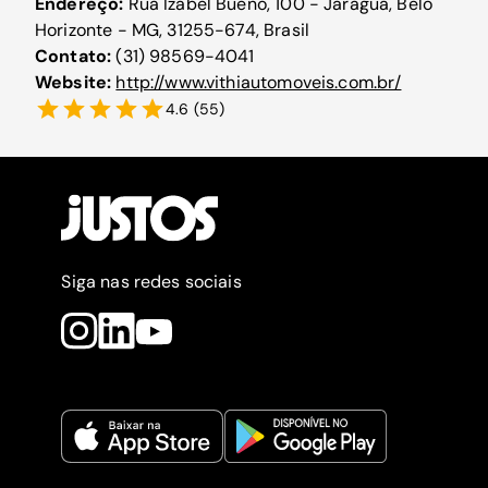
Endereço:
Rua Izabel Bueno, 100 - Jaraguá, Belo
Horizonte - MG, 31255-674, Brasil
Contato:
(31) 98569-4041
Website:
http://www.vithiautomoveis.com.br/
4.6
(
55
)
Siga nas redes sociais