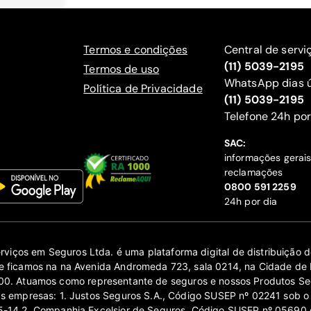
Termos e condições
Central de servi
(11) 5039-2195
Termos de uso
WhatsApp dias ú
Política de Privacidade
(11) 5039-2195
‍Telefone 24h por
SAC:
informações gerai
reclamações
‍0800 591 2259
24h por dia
erviços em Seguros Ltda. é uma plataforma digital de distribuição
 ficamos na na Avenida Andromeda 723, sala 0214, na Cidade de 
0. Atuamos como representante de seguros e nossos Produtos Se
as empresas: 1. Justos Seguros S.A., Código SUSEP nº 02241 sob o
14 2. Companhia Excelsior de Seguros, Código SUSEP nº 05690 