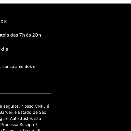
ços:
teis das 7h às 20h
 dia
s, cancelamentos e
 de seguros. Nosso CNPJ é
Barueri e Estado de São
guro Auto Justos são
 Processo Susep nº
e Processo Susep nº