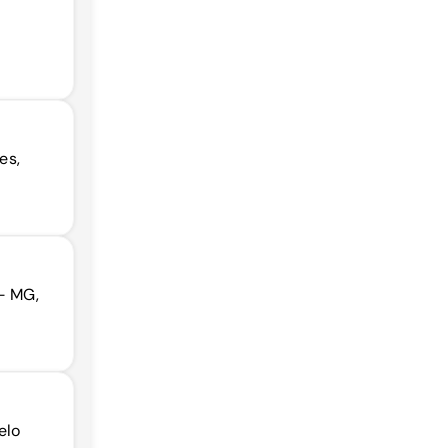
es,
 - MG,
elo