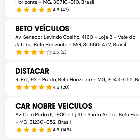
Horizonte - MG, 30710-010, Brasil
4.6
(
47
)
BETO VEÍCULOS
Av. Senador Levindo Coelho, 4160 - Loja 2 - Vale do
Jatoba, Belo Horizonte - MG, 30666-472, Brasil
3.5
(
2
)
DISTACAR
R. Erê, 93 - Prado, Belo Horizonte - MG, 30411-052, Br
4.6
(
20
)
CAR NOBRE VEICULOS
Av. Dom Pedro II, 1900 - Lj 111 - Santo Andre, Belo Hor
- MG, 31230-052, Brasil
4.6
(
146
)