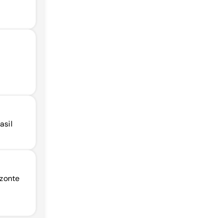
asil
izonte