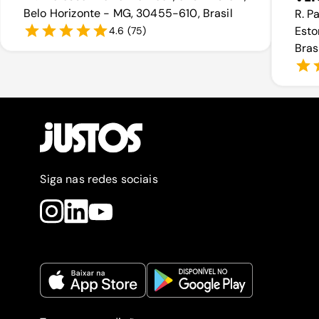
Belo Horizonte - MG, 30455-610, Brasil
R. P
Esto
4.6
(
75
)
Bras
Siga nas redes sociais