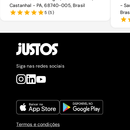
Castanhal - PA, 68740-005, Brasil
- Sa
Bras
5
(
5
)
Siga nas redes sociais
Termos e condições