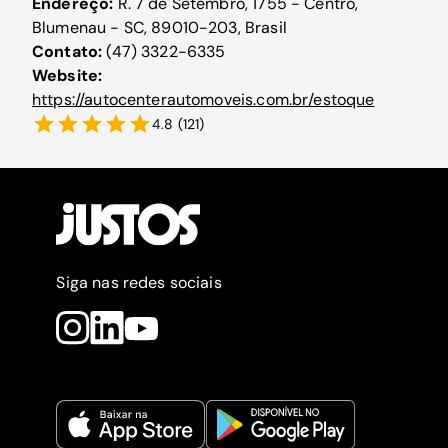
Endereço:
R. 7 de Setembro, 1755 - Centro,
Blumenau - SC, 89010-203, Brasil
Contato:
(47) 3322-6335
Website:
https://autocenterautomoveis.com.br/estoque
4.8
(
121
)
Siga nas redes sociais