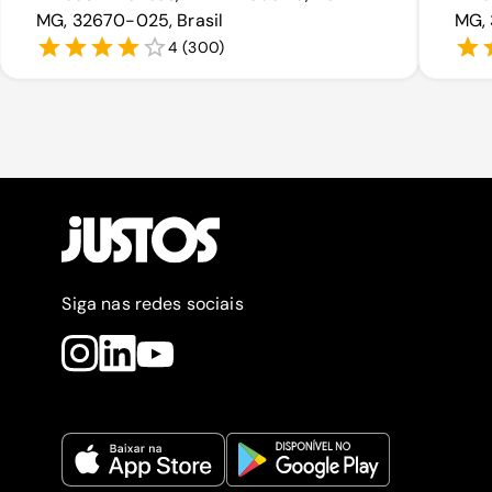
MG, 32670-025, Brasil
MG, 
4
(
300
)
Siga nas redes sociais