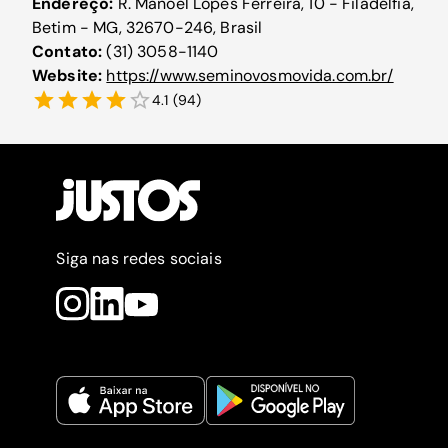
Endereço:
R. Manoel Lopes Ferreira, 10 - Filadélfia,
Betim - MG, 32670-246, Brasil
Contato:
(31) 3058-1140
Website:
https://www.seminovosmovida.com.br/
4.1
(
94
)
Siga nas redes sociais