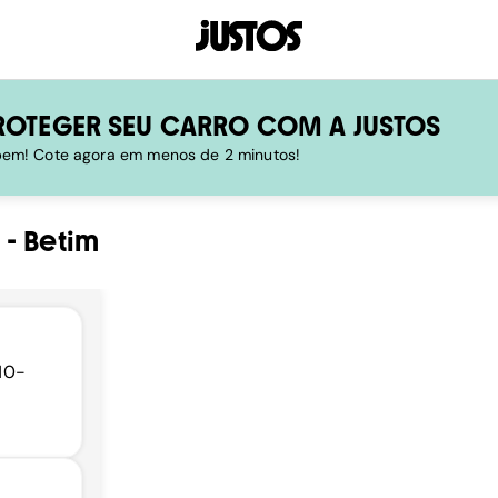
ROTEGER SEU CARRO COM A JUSTOS
 bem! Cote agora em menos de 2 minutos!
-
Betim
110-