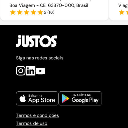
Boa Viagem - CE, 63870-000, Brasil
Viag
5
(
16
)
Siga nas redes sociais
Termos e condições
Termos de uso