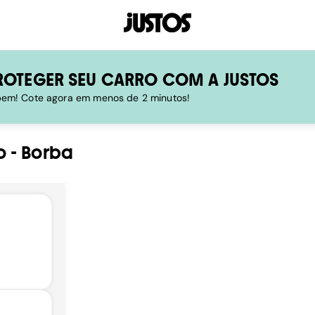
ROTEGER SEU CARRO COM A JUSTOS
 bem! Cote agora em menos de 2 minutos!
o
-
Borba