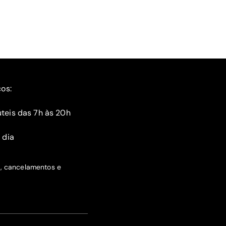
ços:
teis das 7h às 20h
 dia
s, cancelamentos e