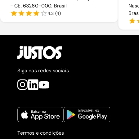
- CE, 63260-000, Brasil
Nasc
Bras
4.3
(
4
)
Siga nas redes sociais
Termos e condições