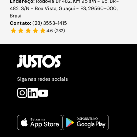
Endereço:
Rodovia Br 482, Km 95 s/n - 95, BR-
482, S/N - Boa Vista, Guaçuí - ES, 29560-000,
Brasil
Contato:
(28) 3553-1415
4.6
(
232
)
Siga nas redes sociais