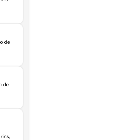
ro de
o de
rins,