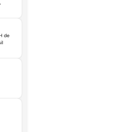
,
H de
il