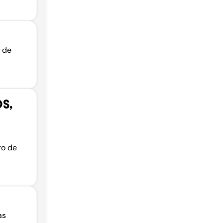
o de
S,
ro de
as