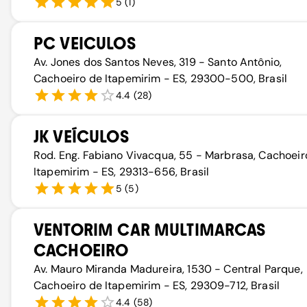
5
(
1
)
PC VEICULOS
Av. Jones dos Santos Neves, 319 - Santo Antônio,
Cachoeiro de Itapemirim - ES, 29300-500, Brasil
4.4
(
28
)
JK VEÍCULOS
Rod. Eng. Fabiano Vivacqua, 55 - Marbrasa, Cachoeir
Itapemirim - ES, 29313-656, Brasil
5
(
5
)
VENTORIM CAR MULTIMARCAS
CACHOEIRO
Av. Mauro Miranda Madureira, 1530 - Central Parque,
Cachoeiro de Itapemirim - ES, 29309-712, Brasil
4.4
(
58
)