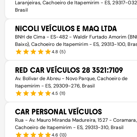
Laranjeiras, Cachoeiro de Itapemirim - ES, 29317-032
Brasil
NICOLI VEÍCULOS E MAQ LTDA
BNH de Cima - ES-482 - Waldir Furtado Amorim (BN
Baixo), Cachoeiro de Itapemirim - ES, 29313-100, Bras
4.8
(
5
)
RED CAR VEÍCULOS 28 3521:7109
Av. Bolívar de Abreu - Novo Parque, Cachoeiro de
Itapemirim - ES, 29309-276, Brasil
4.5
(
11
)
CAR PERSONAL VEÍCULOS
Rua - Av. Mauro Miranda Madureira, 1527 - Coramara,
Cachoeiro de Itapemirim - ES, 29313-310, Brasil
4.6
(
13
)