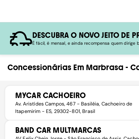
DESCUBRA O NOVO JEITO DE P
É fácil, é mensal, e ainda recompensa quem dirige
Concessionárias
Em
Marbrasa
-
Ca
MYCAR CACHOEIRO
Av. Aristídes Campos, 467 - Basiléia, Cachoeiro de
Itapemirim - ES, 29302-801, Brasil
BAND CAR MULTMARCAS
AV Felix Chein Jorge - São Francisco de Assis, Cacho