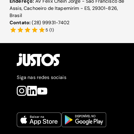
Endereço:
AV Felix Chein Jorge - São Francisco de
Assis, Cachoeiro de Itapemirim - ES, 29301-826,
Brasil
Contato:
(28) 99931-7402
5
(
1
)
Siga nas redes sociais